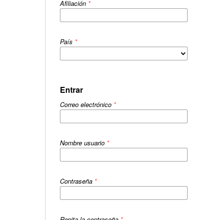
Afiliación
*
País
*
Entrar
Correo electrónico
*
Nombre usuario
*
Contraseña
*
Repita la contraseña
*