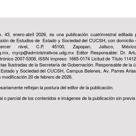
. 43, enero-abril 2026, es una publicación cuatrimestral editada
isión de Estudios de Estado y Sociedad del CUCSH, con domicilio e
ercer nivel, C.P. 45100, Zapopan, Jalisco, Méx
udg.mx, mycp@administrativos.udg.mx Editor Responsable: Dr. A
rónico 2007-5308, ISSN impreso 1665-0174 Licitud de Título 11412,
stas Ilustradas de la Secretaría de Gobernación. Responsable de la 
de Estado y Sociedad del CUCSH, Campus Belenes, Av. Parres Arias 
 modificación 20 de febrero de 2026.
riamente reflejan la postura del editor de la publicación.
l o parcial de los contenidos e imágenes de la publicación sin previa