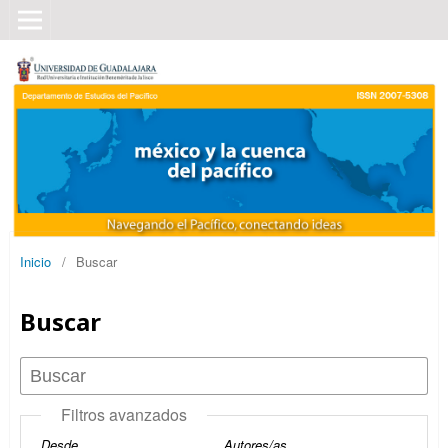
Inicio
/
Buscar
Buscar
Filtros avanzados
Desde
Autores/as